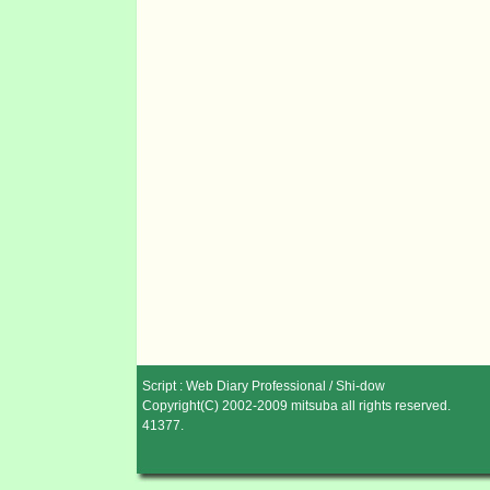
Script :
Web Diary Professional
/
Shi-dow
Copyright(C) 2002-2009
mitsuba
all rights reserved.
41377
.