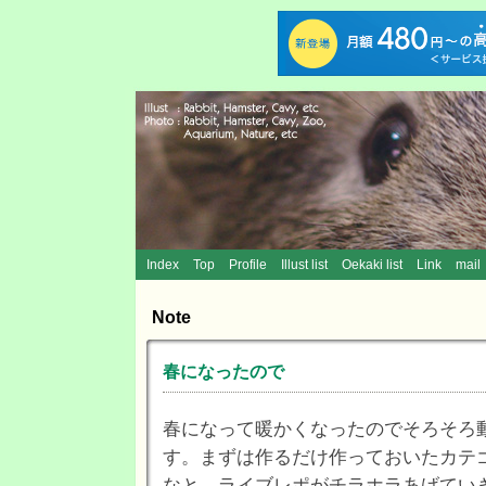
Index
Top
Profile
Illust list
Oekaki list
Link
mail
Note
春になったので
春になって暖かくなったのでそろそろ
す。まずは作るだけ作っておいたカテ
なと。ライブレポがチラホラあげてい