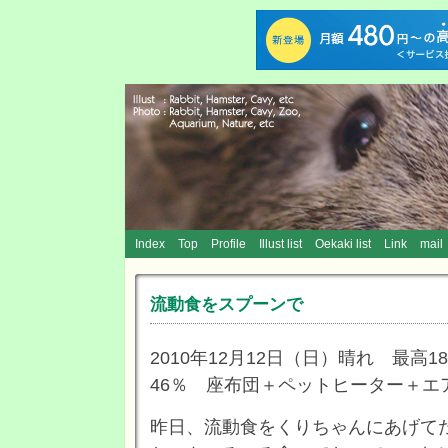
Index
Top
Profile
Illust list
Oekaki list
Link
mail
流動食をスプーンで
2010年12月12日（日）晴れ 最高18
46％ 座布団＋ペットヒーター＋エ
昨日、流動食をくりちゃんにあげて