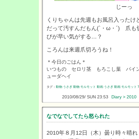
じーっ
くりちゃんは先週もお風呂入ったけ
だって汚すんだもん(`・ω・´) 爪
びが早い気がする…？
ころんは来週爪切ろうね！
＊今日のごはん＊
いつもの セロリ茎 もろこし葉 パイ
ューダヘイ
タグ：
動物:うさぎ
動物:モルモット
動画:うさぎ
動画:モルモット
2010/08/29/ SUN 23:53
Diary > 2010
なでなでしてたら怒られた
2010年８月12日（木）曇り時々晴れ