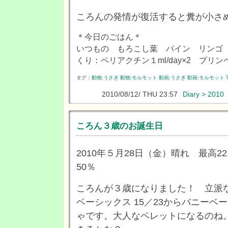
ころんの発情が復活すると糞が小さ
＊今日のごはん＊
いつもの もろこし葉 パイン リンゴ
くり：ペリアクチン１ml/day×2 プリンペラン
タグ：
動物:うさぎ
動物:モルモット
動画:うさぎ
動画:モルモット
2010/08/12/ THU 23:57
Diary > 2010
ころん３歳のお誕生日
2010年５月28日（金）晴れ 最高22
50％
ころんが３歳になりました！ 立派
ベーシックス 15／23からバニーベ
ゃです。大人なペレットになるのね