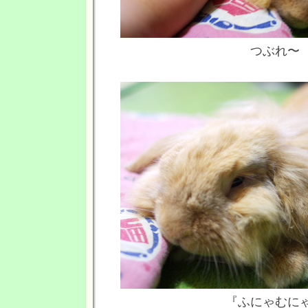
つぶれ〜
『ふにゃむに