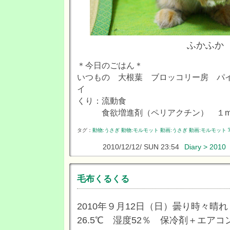
ふかふか
＊今日のごはん＊
いつもの 大根葉 ブロッコリー房 パ
イ
くり：流動食
食欲増進剤（ペリアクチン） １m
タグ：
動物:うさぎ
動物:モルモット
動画:うさぎ
動画:モルモット
2010/12/12/ SUN 23:54
Diary > 2010
毛布くるくる
2010年９月12日（日）曇り時々晴れ
26.5℃ 湿度52％ 保冷剤＋エアコ