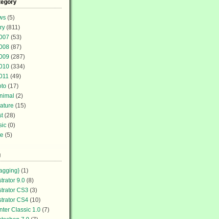
tegory
ws
(5)
ry
(811)
007
(53)
008
(87)
009
(287)
010
(334)
011
(49)
oto
(17)
nimal
(2)
ature
(15)
st
(28)
sic
(0)
te
(5)
g
agging}
(1)
strator 9.0
(8)
ustrator CS3
(3)
ustrator CS4
(10)
nter Classic 1.0
(7)