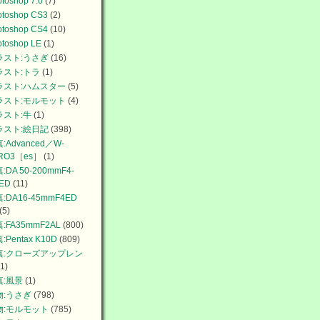
toshop 7.0
(7)
otoshop CS3
(2)
otoshop CS4
(10)
otoshop LE
(1)
ラスト:うさぎ
(16)
ラスト:トラ
(1)
ラスト:ハムスター
(5)
ラスト:モルモット
(4)
ラスト:牛
(1)
ラスト:絵日記
(398)
:Advanced／W-
RO3［es］
(1)
:DA 50-200mmF4-
6ED
(11)
:DA16-45mmF4ED
(5)
:FA35mmF2AL
(800)
:Pentax K10D
(809)
真:クローズアップレン
1)
真:風景
(1)
物:うさぎ
(798)
物:モルモット
(785)