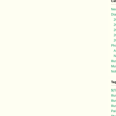
Ca
Ne
Dia
2
2
2
2
2
Ph
A
N
Illu
Mu
No
Ta
${T
Illu
Ill
Ill
Pai