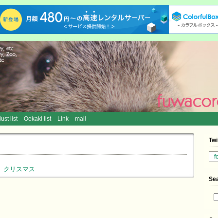
llust list
Oekaki list
Link
mail
Twi
f
8
クリスマス
Se