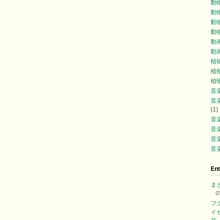
動
動
動
動
動
動
植
植
植
音
音楽
(1)
音楽
音楽
音楽
音楽
Ent
ま
(
フ
イ