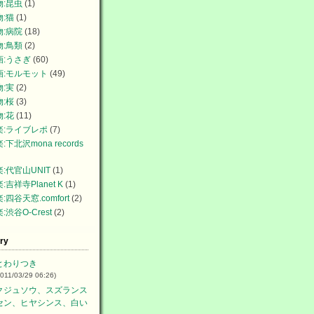
物:昆虫
(1)
物:猫
(1)
物:病院
(18)
物:鳥類
(2)
画:うさぎ
(60)
画:モルモット
(49)
物:実
(2)
物:桜
(3)
物:花
(11)
楽:ライブレポ
(7)
:下北沢mona records
:代官山UNIT
(1)
:吉祥寺Planet K
(1)
:四谷天窓.comfort
(2)
:渋谷O-Crest
(2)
ry
とわりつき
2011/03/29 06:26)
クジュソウ、スズランス
セン、ヒヤシンス、白い