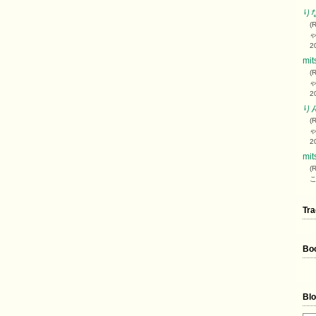
り
(
2
mit
(
2
り
(
2
mit
(
こ
Tr
Bo
Bl