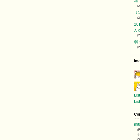
花
(
リ
(
20
ん
(
弱
(
Im
List
Lis
Co
mit
(
2