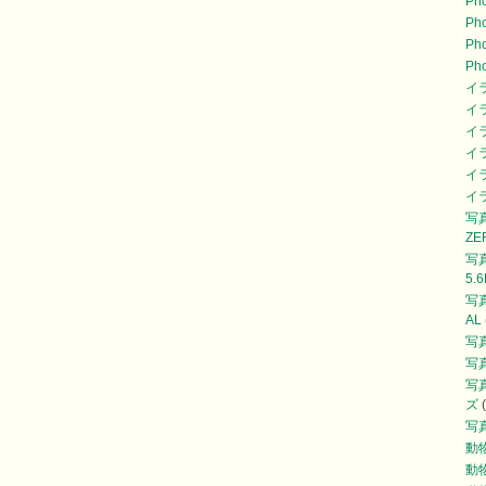
Pho
Ph
Ph
Ph
イ
イ
イ
イ
イ
イ
写真
ZE
写真
5.
写真
AL
写真
写真
写
ズ
(
写
動
動