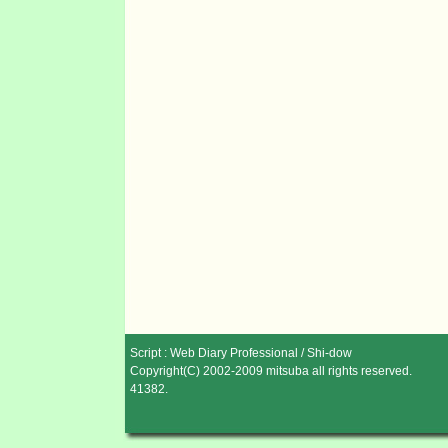
Script :
Web Diary Professional
/
Shi-dow
Copyright(C) 2002-2009
mitsuba
all rights reserved.
41382
.