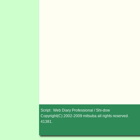
Script :
Web Diary Professional
/
Shi-dow
Copyright(C) 2002-2009
mitsuba
all rights reserved.
41381
.