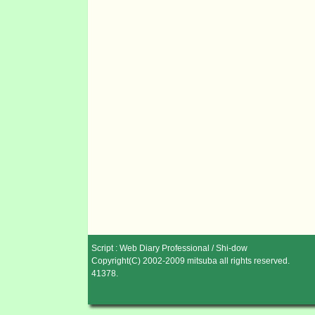
Script :
Web Diary Professional
/
Shi-dow
Copyright(C) 2002-2009
mitsuba
all rights reserved.
41378
.