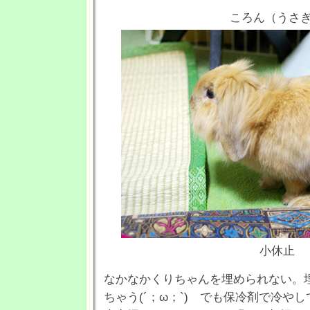
ころん（うさ
小休止
なかなかくりちゃんを埋められない。
ちゃう(´；ω；`) でも保冷剤で冷や