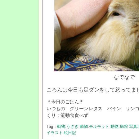
なでなで
ころんは今日も足ダンをして怒ってま
＊今日のごはん＊
いつもの グリーンレタス パイン リン
くり：流動食食べず
Tag：
動物:うさぎ
動物:モルモット
動物:病院
写真:P
イラスト:絵日記