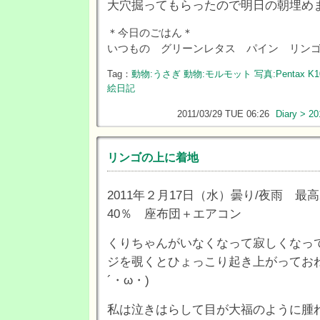
大穴掘ってもらったので明日の朝埋め
＊今日のごはん＊
いつもの グリーンレタス パイン リン
Tag：
動物:うさぎ
動物:モルモット
写真:Pentax K1
絵日記
2011/03/29 TUE 06:26
Diary > 20
リンゴの上に着地
2011年２月17日（水）曇り/夜雨 最高2
40％ 座布団＋エアコン
くりちゃんがいなくなって寂しくなっ
ジを覗くとひょっこり起き上がってお
´・ω・)
私は泣きはらして目が大福のように腫