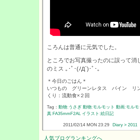
ころんは普通に元気でした。
ところでお写真撮ったのに誤って消
のミス ｡･ﾟ･(ﾉД`)･ﾟ･｡
＊今日のごはん＊
いつもの グリーンレタス パイン リ
くり：流動食×２回
Tag：
動物:うさぎ
動物:モルモット
動画:モルモ
真:FA35mmF2AL
イラスト:絵日記
2011/02/14 MON 23:29
Diary > 2011
人気ブログランキングへ