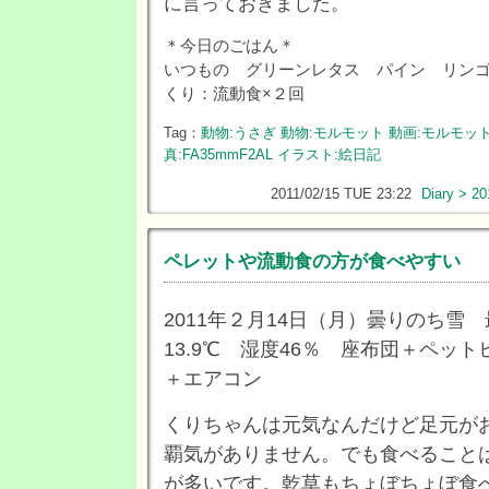
に言っておきました。
＊今日のごはん＊
いつもの グリーンレタス パイン リン
くり：流動食×２回
Tag：
動物:うさぎ
動物:モルモット
動画:モルモッ
真:FA35mmF2AL
イラスト:絵日記
2011/02/15 TUE 23:22
Diary > 20
ペレットや流動食の方が食べやすい
2011年２月14日（月）曇りのち雪 
13.9℃ 湿度46％ 座布団＋ペッ
＋エアコン
くりちゃんは元気なんだけど足元が
覇気がありません。でも食べること
が多いです。乾草もちょぼちょぼ食