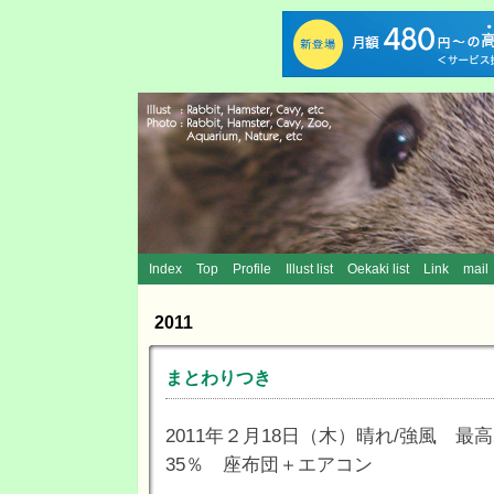
Index
Top
Profile
Illust list
Oekaki list
Link
mail
2011
まとわりつき
2011年２月18日（木）晴れ/強風 最高2
35％ 座布団＋エアコン