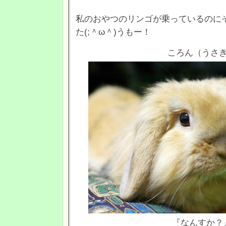
私のおやつのリンゴが乗っているのに
た(;＾ω＾)うもー！
ころん（うさ
『なんすか？